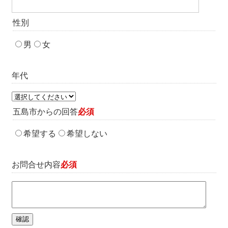
性別
男
女
年代
五島市からの回答
必須
希望する
希望しない
お問合せ内容
必須