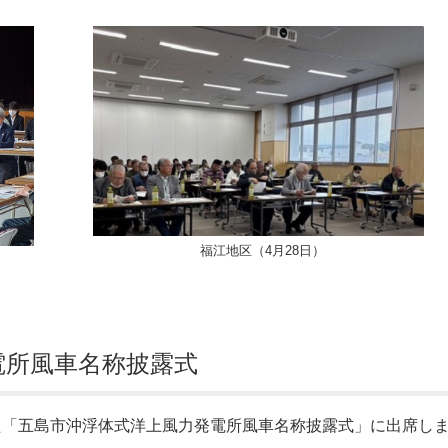
福江地区（4月28日）
電所風車名称披露式
た「五島市沖浮体式洋上風力発電所風車名称披露式」に出席し