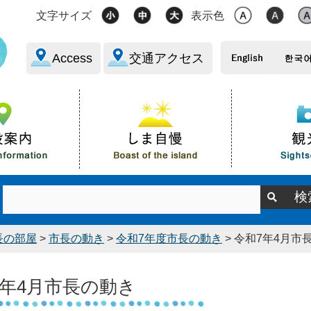
文字サイズ
表示色
Access
交通アクセス
長の部屋
>
市長の動き
>
令和7年度市長の動き
> 令和7年4月市
7年4月市長の動き