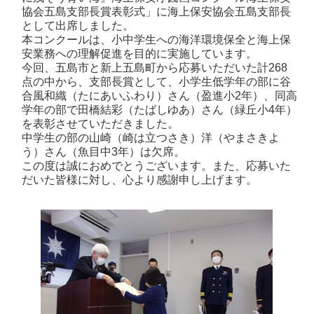
協会五島支部長賞表彰式」に海上保安協会五島支部長
として出席しました。
本コンクールは、小中学生への海洋環境保全と海上保
安業務への理解促進を目的に実施しています。
今回、五島市と新上五島町から応募いただいた計268
点の中から、支部長賞として、小学生低学年の部に谷
合風和織（たにあいふわり）さん（盈進小2年）、同高
学年の部で田橋結彩（たばしゆあ）さん（緑丘小4年）
を表彰させていただきました。
中学生の部の山崎（崎は立つさき）洋（やまさきよ
う）さん（魚目中3年）は欠席。
この度は誠におめでとうございます。また、応募いた
だいた皆様に対し、心より感謝申し上げます。