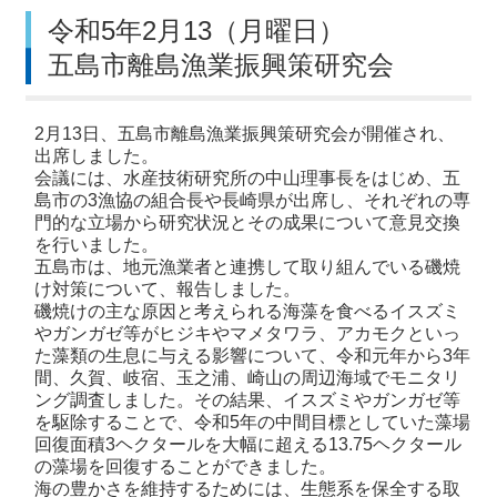
令和5年2月13（月曜日）
五島市離島漁業振興策研究会
2月13日、五島市離島漁業振興策研究会が開催され、
出席しました。
会議には、水産技術研究所の中山理事長をはじめ、五
島市の3漁協の組合長や長崎県が出席し、それぞれの専
門的な立場から研究状況とその成果について意見交換
を行いました。
五島市は、地元漁業者と連携して取り組んでいる磯焼
け対策について、報告しました。
磯焼けの主な原因と考えられる海藻を食べるイスズミ
やガンガゼ等がヒジキやマメタワラ、アカモクといっ
た藻類の生息に与える影響について、令和元年から3年
間、久賀、岐宿、玉之浦、崎山の周辺海域でモニタリ
ング調査しました。その結果、イスズミやガンガゼ等
を駆除することで、令和5年の中間目標としていた藻場
回復面積3ヘクタールを大幅に超える13.75ヘクタール
の藻場を回復することができました。
海の豊かさを維持するためには、生態系を保全する取