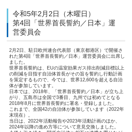
令和5年2月2日（木曜日）
第4回「世界首長誓約／日本」運
営委員会
2月2日、駐日欧州連合代表部（東京都港区）で開催さ
れた第4回「世界首長誓約／日本」運営委員会に出席し
ました。
世界首長誓約は、EUの温室効果ガス排出削減目標以上
の削減を目指す自治体首長がその旨を誓約し行動計画
を策定するもので、今では、世界12,600を超える自治
体が参加しています。
日本では、2018年、「世界首長誓約／日本」が立ち上
がり、五島市は全国で3番目、九州では初めてとなる
2018年8月に世界首長誓約に署名・登録しました。
これまで、全国42の自治体が参加しています（2022年
末現在）。
当日は、2022年活動報告や2023年活動計画のほか、
2024年以降の進め方等について意見交換しました。