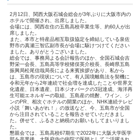
2月12日、関西大阪石城会総会が3年ぶりに大阪市内の
ホテルで開催され、出席しました。
会場には、関西在住の五島高校卒業生等、約60人が出
席しました。
また、本市と特産品相互取扱協定を締結している泉佐
野市の真瀬三智広副市長が会場に駆けつけてください
ました。ありがとうございました。
総会では、事務局よる会計報告のほか、全国石城会吉
野栄一会長、五島高等学校猪俣英介校長、長崎県五島
振興局松尾信哉局長による来賓挨拶があり、私から
は、五島市の現状について、有人国境離島法を契機に
令和元年から2年連続で社会増を達成したことや世界文
化遺産、日本遺産、日本ジオパークの3冠達成、海洋再
生可能エネルギーの取組、五島産の焼酎、ワイン、ジ
ンのPR、相次ぐホテルの開業のほか、NHK連続テレビ
小説「舞いあがれ！」の放送など、今、五島市が全国
から注目されていることを報告させていただきまし
た。併せて、ふるさと納税のお願いもしてまいりまし
た。
懇親会では、五島高校67期生で2022年に大阪大学医学
部を卒業後、大阪府内の病院で医師としてご活躍され