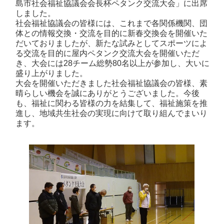
島市社会福祉協議会会長杯ペタンク交流大会」に出席
しました。
社会福祉協議会の皆様には、これまで各関係機関、団
体との情報交換・交流を目的に新春交換会を開催いた
だいておりましたが、新たな試みとしてスポーツによ
る交流を目的に屋内ペタンク交流大会を開催いただ
き、大会には28チーム総勢80名以上が参加し、大いに
盛り上がりました。
大会を開催いただきました社会福祉協議会の皆様、素
晴らしい機会を誠にありがとうございました。今後
も、福祉に関わる皆様の力を結集して、福祉施策を推
進し、地域共生社会の実現に向けて取り組んでまいり
ます。