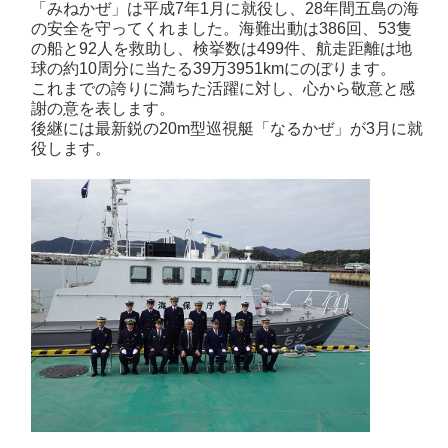
「みねかぜ」は平成7年1月に就役し、28年間五島の海
の安全を守ってくれました。海難出動は386回、53隻
の船と92人を救助し、検挙数は499件、航走距離は地
球の約10周分に当たる39万3951kmにのぼります。
これまでの誇りに満ちた活躍に対し、心から敬意と感
謝の意を表します。
後継には最新鋭の20m型巡視艇「なるかぜ」が3月に就
役します。