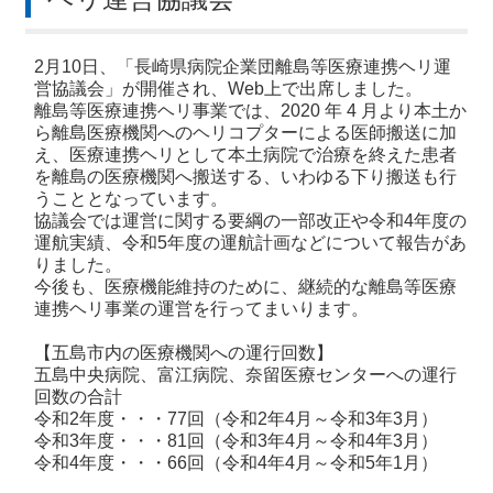
2月10日、「長崎県病院企業団離島等医療連携ヘリ運
営協議会」が開催され、Web上で出席しました。
離島等医療連携ヘリ事業では、2020 年 4 月より本土か
ら離島医療機関へのヘリコプターによる医師搬送に加
え、医療連携ヘリとして本土病院で治療を終えた患者
を離島の医療機関へ搬送する、いわゆる下り搬送も行
うこととなっています。
協議会では運営に関する要綱の一部改正や令和4年度の
運航実績、令和5年度の運航計画などについて報告があ
りました。
今後も、医療機能維持のために、継続的な離島等医療
連携ヘリ事業の運営を行ってまいります。
【五島市内の医療機関への運行回数】
五島中央病院、富江病院、奈留医療センターへの運行
回数の合計
令和2年度・・・77回（令和2年4月～令和3年3月）
令和3年度・・・81回（令和3年4月～令和4年3月）
令和4年度・・・66回（令和4年4月～令和5年1月）