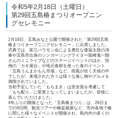
令和5年2月18日（土曜日）
第29回五島椿まつりオープニン
グセレモニー
2月18日、五島みなと公園で開催された「第29回五島
椿まつりオープニングセレモニー」に出席しました。
式典では、富江バラモン会による勇壮な倭寇太鼓の演
奏や五島市出身のシンガーソングライター龍崎鬼一朗
さんのミニライブなどのステージイベントのほか、恒
例の「カキ屋台」や地元食材を使った食のイベント
「五島うんまかもん市場」など、雨風が吹く天候の中
でしたが、来場された方々は様々な催し物やグルメを
満喫されていました。
当初予定していた「もちまき」は安全面を考慮して
「もち配り」に変更となってしまいましたが、皆様に
喜んでいただけました。
4年ぶりの開催となった「五島椿まつり」は、26日ま
での9日間、観光ツアーや椿盆栽展など、市内各地で椿
に関した様々なイベントが開催され、島内外の多くの