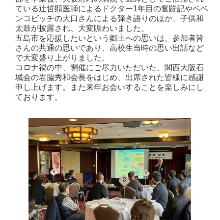
ている辻哲顕医師によるドクター1年目の奮闘記やベベ
ンコビッチの大口さんによる弾き語りのほか、子供和
太鼓が披露され、大変賑わいました。
五島市を応援したいという郷土への思いは、参加者皆
さんの共通の思いであり、高校生当時の思い出話など
で大変盛り上がりました。
コロナ禍の中、開催にご尽力いただいた、関西大阪石
城会の岩脇秀和会長をはじめ、出席された皆様に感謝
申し上げます。また来年お会いすることを楽しみにし
ております。