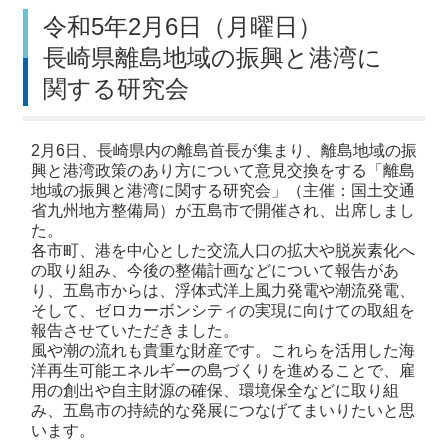
令和5年2月6日（月曜日）
長崎県離島地域の振興と港湾に
関する研究会
2月6日、長崎県内の離島首長が集まり、離島地域の振
興と港湾政策のあり方について意見交換をする「離島
地域の振興と港湾に関する研究会」（主催：国土交通
省九州地方整備局）が五島市で開催され、出席しまし
た。
各市町、港を中心とした交流人口の拡大や脱炭素化へ
の取り組み、今後の整備計画などについて報告があ
り、五島市からは、浮体式洋上風力発電や潮流発電、
そして、ゼロカーボンシティの実現に向けての取組を
報告させていただきました。
風や潮の流れも貴重な財産です。これらを活用した海
洋再生可能エネルギーの島づくりを進めることで、雇
用の創出や自主財源の確保、環境保全などに取り組
み、五島市の持続的な発展につなげてまいりたいと思
います。