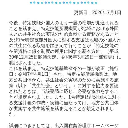
更新日：2026年7月1日
今後、特定技能外国人のより一層の増加が見込まれる
ことを踏まえ、特定技能所属機関が地域における外国
人との共生社会の実現のため貢献する責務があること
及び1号特定技能外国人に対する支援は地域の外国人と
の共生に係る取組を踏まえて行うことが「特定技能の
在留資格に係る制度の運用に関する基本方針」（平成
30年12月25日閣議決定。令和6年3月29日一部変更）に
明記されました。
これを踏まえ、特定技能基準省令の一部が改正（施行
日：令和7年4月1日）され、特定技能所属機関は、地
方公共団体から、共生社会の実現のために実施する施
策（以下「共生社会」という。）に対する協力を要請
されたときは、当該要請に応じ、必要な協力をするこ
とが規定されました。また、1号特定技能外国人に対す
る支援計画の作成・実施に当たっては、地方公共団体
が実施する共生施策を踏まえることが規定されまし
た。
詳細につきましては、出入国在留管理庁ホームページ