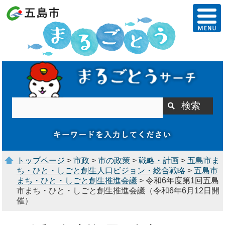
トップページ
>
市政
>
市の政策
>
戦略・計画
>
五島市ま
ち・ひと・しごと創生人口ビジョン・総合戦略
>
五島市
まち・ひと・しごと創生推進会議
> 令和6年度第1回五島
市まち・ひと・しごと創生推進会議（令和6年6月12日開
催）