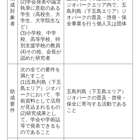
(2)学会発表や論文
成
ジオパークエリア内で、五
執筆に意欲のある
対
島列島（下五島エリア）ジ
学生（高校生、大
象
オパークの普及・啓発・保
学生、大学院生な
者
全事業を行う個人又は団体
ど）
(3)小学校、中学
校、高等学校、特
別支援学校の教員
(4)その他、会長が
認めた研究者
次の全ての要件を
満たすこと
(1)五島列島（下五
島エリア）ジオパ
助
五島列島（下五島エリア）
ークにおいて、学
成
ジオパークの普及・啓発・
術資料として活用
要
保全に寄与する活動である
が見込まれるもの
件
こと
(2)研究成果とし
て、学会や学術誌
等で発表できるも
のであること