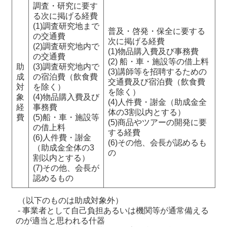
調査・研究に要す
る次に掲げる経費
(1)調査研究地まで
普及・啓発・保全に要する
の交通費
次に掲げる経費
(2)調査研究地内で
(1)物品購入費及び事務費
の交通費
(2) 船・車・施設等の借上料
助
(3)調査研究地内で
(3)講師等を招聘するための
成
の宿泊費（飲食費
交通費及び宿泊費（飲食費
対
を除く）
を除く）
象
(4)物品購入費及び
(4)人件費・謝金（助成金全
経
事務費
体の3割以内とする）
費
(5)船・車・施設等
(5)商品やツアーの開発に要
の借上料
する経費
(6)人件費・謝金
(6)その他、会長が認めるも
（助成金全体の3
の
割以内とする）
(7)その他、会長が
認めるもの
（以下のものは助成対象外）
- 事業者として自己負担あるいは機関等が通常備える
のが適当と思われる什器