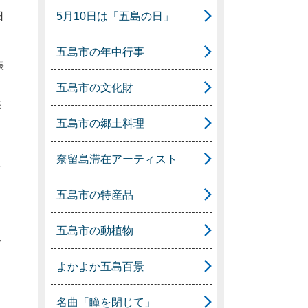
5月10日は「五島の日」
日
五島市の年中行事
張
五島市の文化財
供
五島市の郷土料理
奈留島滞在アーティスト
な
五島市の特産品
五島市の動植物
ど
よかよか五島百景
名曲「瞳を閉じて」