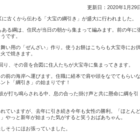
更新日：2020年1月29
地区に古くから伝わる「大宝の綱引き」が盛大に行われました。
ルもある綱は、住民が当日の朝から集まって編みます。前の年に
そうです。
る舞い用の「ぜんざい」作り。使うお餅はこちらも大宝寺にお
炭火で焼きます。
回り、その音を合図に住人たちが大宝寺に集まってきます。
目の前の海岸へ運びます。住職に経本で肩や頭をなでてもらい
ベント「綱引き」の始まりです！
鼓が打ち鳴らされる中、息の合った掛け声と共に懸命に綱を引
われていますが、去年に引き続き今年も女性の勝利。「ほとん
よ」やっと新年が始まった気がすると笑うおばあちゃん。
味しそうにほお張っていました。