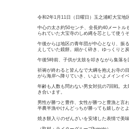
令和2年1月11日（日曜日）玉之浦町大宝
中心の太さ約50センチ、全長約40メート
られていた大宝寺のしめ縄を芯として使う
午後からは地区の青年団が中心となり、振
えしていた鏡餅。細かく砕き、ゆっくりと
午後5時前、子供が太鼓を叩きながら集落を
祈祷が終わると皆んなで大綱を抱えお寺の
がら海岸へ降りていき、いよいよメインイ
年齢も人数も問わない男女対抗の7回戦。太
き合います。
男性が勝つと豊作、女性が勝つと豊漁と言
半農半漁やけんどっちが勝っても嬉しかと
焼き餅入りのぜんざいを安堵した表情で美
（取材：ライターグループfumoto）