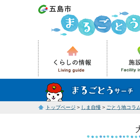
トップページ
>
しま自慢
>
ごとう地コラ