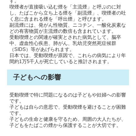
す。
喫煙者が直接吸い込む煙を「主流煙」と呼ぶのに対
し、たばこから立ち上る煙を「副流煙」、喫煙者の吐
く息に含まれる煙を「呼出煙」と呼びます。
副流煙には、発がん性物質、ニコチン、一酸化炭素な
どの有害物質が主流煙の数倍も含まれています。
受動喫煙との関連が確実とされた病気として、脳卒
中、虚血性心疾患、肺がん、乳幼児突然死症候群
（SIDS）等があげられます。
日本では、受動喫煙が原因で、これらの病気により年
間約1万5千人が死亡していると推計されます。
子どもへの影響
受動喫煙で特に問題になるのは子どもや妊婦への影響
です。
子どもは自らの意思で、受動喫煙を避けることが困難
です。
子どもの生命と健康を守るため、周囲の大人たちが、
子どもをたばこの煙から保護することが大切です。