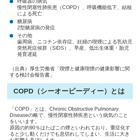
呼吸器の病気
慢性閉塞性肺疾患（COPD）、呼吸機能低下、結核
による死亡
糖尿病
2型糖尿病の発症
その他
歯周病、ニコチン依存症、妊婦の喫煙による乳幼児
突然死症候群（SIDS）、早産、低出生体重・胎児
発育遅延
（出典）厚生労働省「喫煙と健康喫煙の健康影響に関
する検討会報告書」
COPD（シーオーピーディー）とは
「COPD」とは、Chronic Obstructive Pulmonary
Diseaseの略で、慢性閉塞性肺疾患という病気のこと
をいいます。
原因の約90％はたばこの煙といわれており、重症化す
ると少し動くだけでも息切れしてしまい、生活に大き