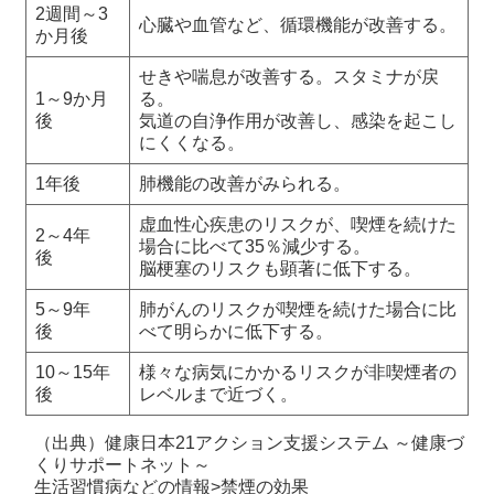
2週間～3
心臓や血管など、循環機能が改善する。
か月後
せきや喘息が改善する。スタミナが戻
1～9か月
る。
後
気道の自浄作用が改善し、感染を起こし
にくくなる。
1年後
肺機能の改善がみられる。
虚血性心疾患のリスクが、喫煙を続けた
2～4年
場合に比べて35％減少する。
後
脳梗塞のリスクも顕著に低下する。
5～9年
肺がんのリスクが喫煙を続けた場合に比
後
べて明らかに低下する。
10～15年
様々な病気にかかるリスクが非喫煙者の
後
レベルまで近づく。
（出典）健康日本21アクション支援システム ～健康づ
くりサポートネット～
生活習慣病などの情報>禁煙の効果