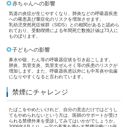
赤ちゃんへの影響
気道の炎症が生じやすくなり、肺炎などの呼吸器疾患
への罹患及び重症化のリスクを増加させます。
乳幼児突然死症候群（SIDS）との相関があると認めら
れており、受動喫煙による年間死亡数推計値は73人に
ものぼります。
子どもへの影響
鼻水や咳、たん等の呼吸器症状を引き起こします。
肺炎、気管支炎、気管支ぜんそく等の疾患のリスクが
増加します。また、呼吸器疾患以外にも中耳炎や虫歯
になりやすくなると言われています。
禁煙にチャレンジ
たばこをやめたいけれど、自分の意志だけではどうし
てもやめられないという方は、医師のサポートが受け
られる禁煙外来を受診してみてはいかがでしょうか。
2006年4月より、一定の基準を満たす禁煙治療には保