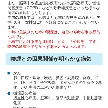
また、脳卒中や虚血性心疾患などの循環器疾患、慢性
閉塞疾患（COPD）などの呼吸器疾患といった様々な
病気の原因にもなります。
国内の調査では、20歳よりも前に喫煙を始めると、男
性は8年、女性は10年も短命になることがわかってい
ます。
一時の息抜きのための喫煙は、自分の寿命を削る行為
なのです。
五島市における主な死因は「がん」「心疾患」です。
喫煙の影響も少なからずあると考えられます。
喫煙との因果関係が明らかな病気
がん
肺、口腔・咽頭、喉頭、鼻腔・副鼻腔、食道、胃、
肝、膵、膀胱、子宮頸部、肺がん患者の生命予後悪
化、がん患者の二次がん罹患など
循環器の病気
虚血性心疾患、脳卒中、腹部大動脈瘤、末梢動脈硬
化症