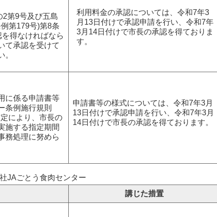
利用料金の承認については、令和7年3
の2第9号及び五島
月13日付けで承認申請を行い、令和7年
第179号)第8条
3月14日付けで市長の承認を得ておりま
認を得なければなら
す。
いて承認を受けて
い。
用に係る申請書等
申請書等の様式については、令和7年3月
ー条例施行規則
13日付けで承認申請を行い、令和7年3月
規定により、市長の
14日付けで市長の承認を得ております。
実施する指定期間
事務処理に努めら
社JAごとう食肉センター
講じた措置