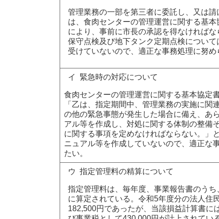
管理業務の一部を第三者に委託し、又は請
は、食肉センターの管理運営に関する基本
により、事前に市長の承認を得なければな
保守点検及び地下タンク定期点検について
受けていないので、適正な事務処理に努め
イ 緊急時の対応について
食肉センターの管理運営に関する基本協定書
「乙は、指定期間中、管理業務の実施に関
の他の緊急事態が発生した場合に備え、あ
アル等を作成し、対処に関する体制の整備
に関する事項を定めなければならない。」
ニュアル等を作成していないので、適正な
たい。
ウ 指定管理料の精算について
指定管理料は、毎年度、事業報告書のうち
に算定されている。令和5年度分の法人住
182,500円であったが、当該損益計算書
び事業税として430,000円が計上されて