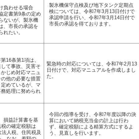
製氷機保守点検及び地下タンク定期点
け負わせる場合
検については、令和7年3月13日付けで
協定書第9条の定め
承認申請を行い、令和7年3月14日付で
らないが、製氷機
市長の承認を得ております。
は、市長の承認を
られたい。
第16条第1項は、
緊急時の対応については、令和7年2月13
連して事故、災害そ
日付けで、対応マニュアルを作成しまし
らかじめ対応マニュ
た。
その他の必要な措置
と定めているが、マ
事務処理に努められ
今回の指導を受け、令和7年度以降の決
、損益計算書を基
算において納税充当金の計上は行わ
民税の確定税額は
ず、確定税額による精算方式にするよ
には法人税、住民税及
う、見直しを行います。
いる。なお、差額の