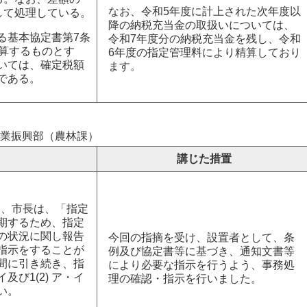
なお、令和5年度に計上された次年度以
として処理している。
降の納税充当金の取扱いについては、
る基本協定書第7条
令和7年度分の納税充当金を残し、令和
精算するものとす
6年度の指定管理料により精算しており
いては、確定税額
ます。
である。
業振興部（農林課）
講じた措置
り、市長は、「指定
期するため、指定
の状況に関し報告
今回の指摘を受け、設置者として、条
指示をすることが
例及び協定書等に基づき、通知文書等
間に引き続き、指
により必要な指示を行うよう、事務処
及び1(2) ア・イ
理の確認・指示を行いました。
い。