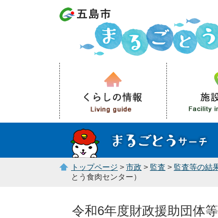
トップページ
>
市政
>
監査
>
監査等の結
とう食肉センター）
令和6年度財政援助団体等