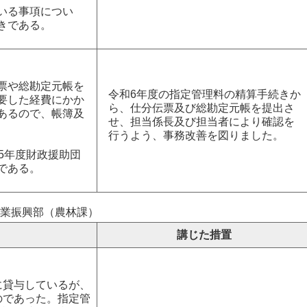
いる事項につい
きである。
票や総勘定元帳を
令和6年度の指定管理料の精算手続きか
要した経費にかか
ら、仕分伝票及び総勘定元帳を提出さ
あるので、帳簿及
せ、担当係長及び担当者により確認を
行うよう、事務改善を図りました。
5年度財政援助団
である。
業振興部（農林課）
講じた措置
に貸与しているが、
のであった。指定管