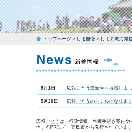
トップページ
>
しま自慢
>
しまの魅力発
8月1日
広報ごとう最新号を掲載しま
5月30日
広報ごとうのモデルになりま
広報ごとうは、行政情報、各種手続き案内や
信するPR誌で、五島市から発行されていま