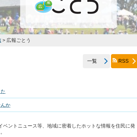
信
> 広報ごとう
一覧
RSS
した
せんか
イベントニュース等、地域に密着したホットな情報を住民に発
す。