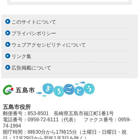
このサイトについて
プライバシポリシー
ウェブアクセシビリティについて
リンク集
広告掲載について
五島市役所
郵便番号：853-8501 長崎県五島市福江町1番1号
電話番号：0959-72-6111（代表） ファクス番号：0959-
74-1994
開庁時間：8時30分から17時15分（土曜日・日曜日・祝
日・12月29日から翌年1月3日を除く）