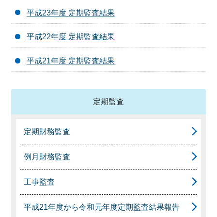
平成23年度 定期監査結果
平成22年度 定期監査結果
平成21年度 定期監査結果
定期監査
定期財務監査
例月財務監査
工事監査
平成21年度から令和元年度定期監査結果報告