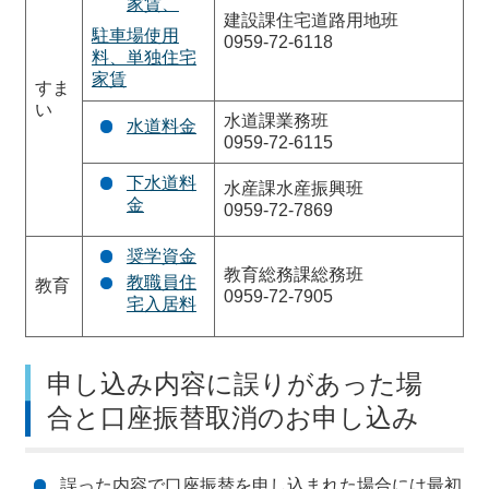
家賃、
建設課住宅道路用地班
駐車場使用
0959-72-6118
料、単独住宅
家賃
すま
い
水道課業務班
水道料金
0959-72-6115
下水道料
水産課水産振興班
金
0959-72-7869
奨学資金
教育総務課総務班
教職員住
教育
0959-72-7905
宅入居料
申し込み内容に誤りがあった場
合と口座振替取消のお申し込み
誤った内容で口座振替を申し込まれた場合には最初