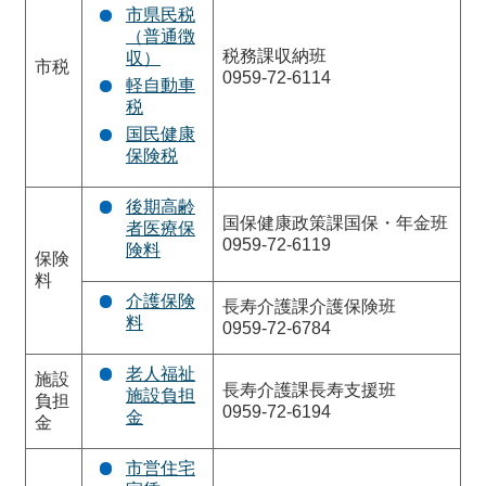
市県民税
（普通徴
税務課収納班
収）
市税
0959-72-6114
軽自動車
税
国民健康
保険税
後期高齢
国保健康政策課国保・年金班
者医療保
0959-72-6119
険料
保険
料
介護保険
長寿介護課介護保険班
料
0959-72-6784
老人福祉
施設
長寿介護課長寿支援班
施設負担
負担
0959-72-6194
金
金
市営住宅