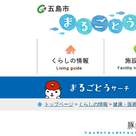
トップページ
>
くらしの情報
>
健康・医
豚