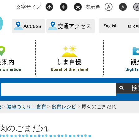
文字サイズ
表示色
Access
交通アクセス
療
>
健康づくり・食育
>
食育レシピ
> 豚肉のごまだれ
肉のごまだれ