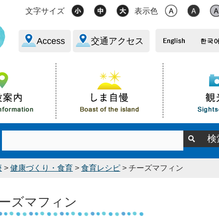
文字サイズ
表示色
Access
交通アクセス
療
>
健康づくり・食育
>
食育レシピ
> チーズマフィン
ーズマフィン