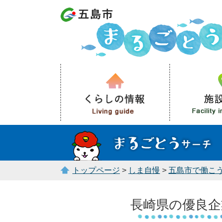
トップページ
>
しま自慢
>
五島市で働こ
長崎県の優良企