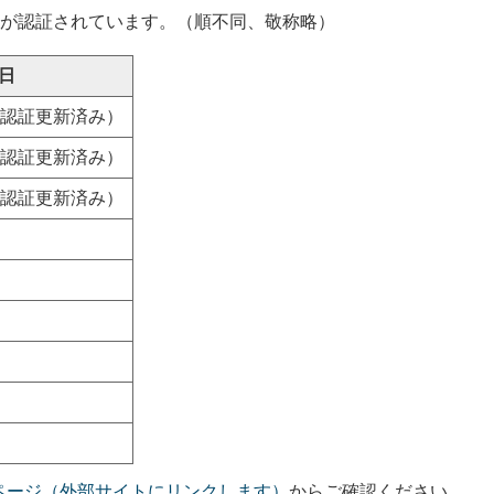
1社が認証されています。（順不同、敬称略）
。
日
（認証更新済み）
（認証更新済み）
（認証更新済み）
ページ（外部サイトにリンクします）
からご確認ください。