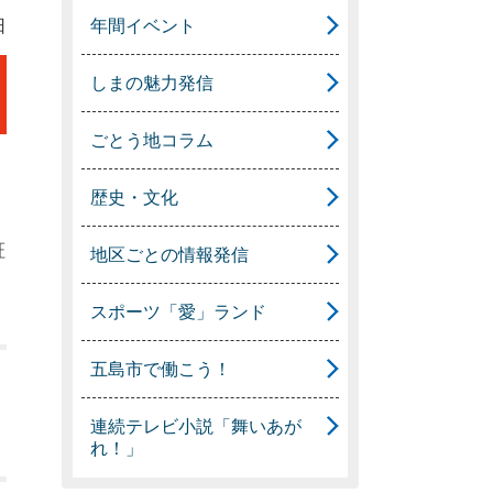
年間イベント
日
しまの魅力発信
ごとう地コラム
歴史・文化
証
地区ごとの情報発信
スポーツ「愛」ランド
五島市で働こう！
連続テレビ小説「舞いあが
れ！」