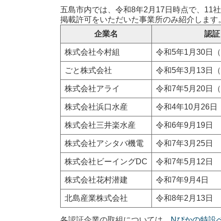
五島市内では、令和8年2月17日時点で、1
掲載許可をいただいた事業所のみ紹介します
企業名
認証
株式会社今村組
令和5年1月30日
ごと株式会社
令和5年3月13日
株式会社アライ
令和7年5月20日
株式会社浜口水産
令和4年10月26日
株式会社三井楽水産
令和6年9月19日
株式会社アシタバ機電
令和7年3月25日
株式会社ビーイングDC
令和7年5月12日
株式会社花村潜建
令和7年9月4日
北島産業株式会社
令和8年2月13日
各認証企業の取組については、
Nぴかの特設