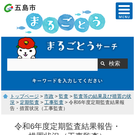
トップページ
>
市政
>
監査
>
監査等の結果及び措置の状
況
>
定期監査
>
工事監査
> 令和6年度定期監査結果報
告・措置状況（工事監査）
令和6年度定期監査結果報告・