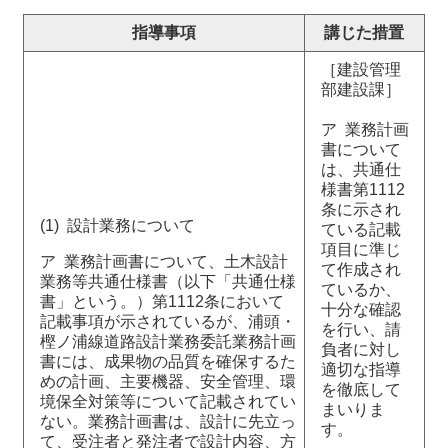
指導事項
講じた措置
［建設管理
部建設課］
ア 業務計画
書について
は、共通仕
様書第1112
条に示され
(1) 設計業務について
ている記載
項目に準じ
ア 業務計画書について、土木設計
て作成され
業務等共通仕様書（以下「共通仕様
ているか、
書」という。）第1112条において
十分な確認
記載事項が示されているが、浦頭・
を行い、請
樫ノ浦線道路設計業務委託業務計画
負者に対し
書には、成果物の品質を確保するた
適切な指導
めの計画、主要機器、安全管理、環
を徹底して
境保全対策等について記載されてい
まいりま
ない。業務計画書は、設計に先立っ
す。
て、受注者と発注者で設計内容、方