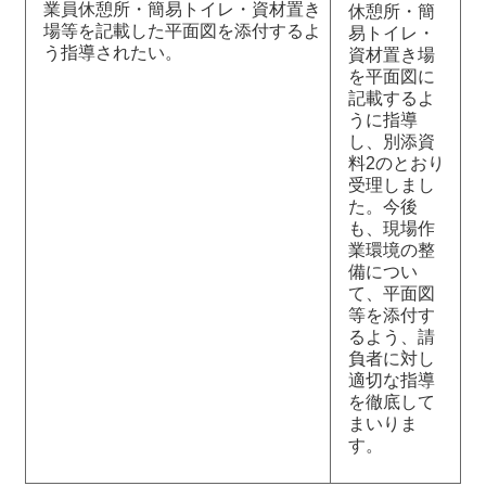
業員休憩所・簡易トイレ・資材置き
休憩所・簡
場等を記載した平面図を添付するよ
易トイレ・
う指導されたい。
資材置き場
を平面図に
記載するよ
うに指導
し、別添資
料2のとおり
受理しまし
た。今後
も、現場作
業環境の整
備につい
て、平面図
等を添付す
るよう、請
負者に対し
適切な指導
を徹底して
まいりま
す。