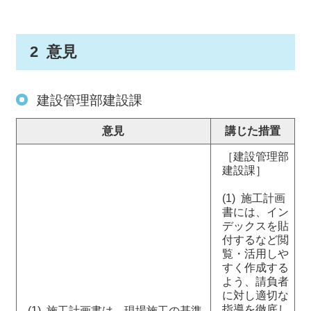
2 意見
建設管理部建設課
意見
講じた措置
［建設管理部
建設課］
(1) 施工計画
書には、イン
デックスを貼
付するなど閲
覧・活用しや
すく作成する
よう、請負者
に対し適切な
指導を徹底し
(1) 施工計画書は、現場施工の基準