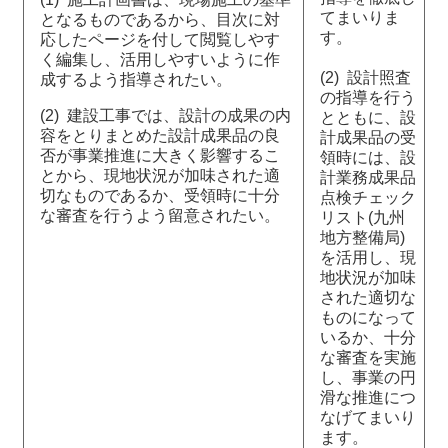
てまいりま
となるものであるから、目次に対
す。
応したページを付して閲覧しやす
く編集し、活用しやすいように作
(2) 設計照査
成するよう指導されたい。
の指導を行う
(2) 建設工事では、設計の成果の内
とともに、設
容をとりまとめた設計成果品の良
計成果品の受
否が事業推進に大きく影響するこ
領時には、設
とから、現地状況が加味された適
計業務成果品
切なものであるか、受領時に十分
点検チェック
な審査を行うよう留意されたい。
リスト(九州
地方整備局)
を活用し、現
地状況が加味
された適切な
ものになって
いるか、十分
な審査を実施
し、事業の円
滑な推進につ
なげてまいり
ます。