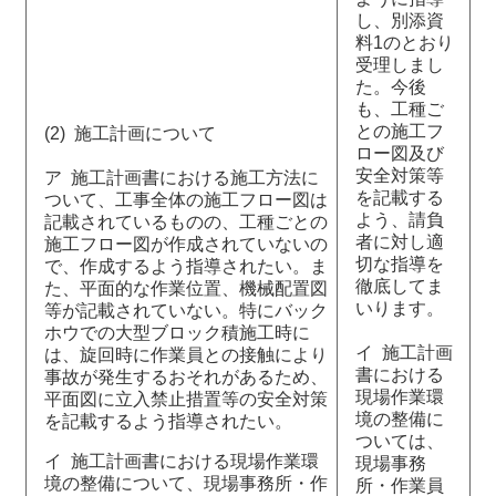
し、別添資
料1のとおり
受理しまし
た。今後
も、工種ご
との施工フ
(2) 施工計画について
ロー図及び
安全対策等
ア 施工計画書における施工方法に
を記載する
ついて、工事全体の施工フロー図は
よう、請負
記載されているものの、工種ごとの
者に対し適
施工フロー図が作成されていないの
切な指導を
で、作成するよう指導されたい。ま
徹底してま
た、平面的な作業位置、機械配置図
いります。
等が記載されていない。特にバック
ホウでの大型ブロック積施工時に
イ 施工計画
は、旋回時に作業員との接触により
書における
事故が発生するおそれがあるため、
現場作業環
平面図に立入禁止措置等の安全対策
境の整備に
を記載するよう指導されたい。
ついては、
イ 施工計画書における現場作業環
現場事務
境の整備について、現場事務所・作
所・作業員