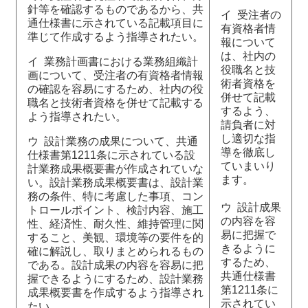
針等を確認するものであるから、共
イ 受注者の
通仕様書に示されている記載項目に
有資格者情
準じて作成するよう指導されたい。
報について
は、社内の
イ 業務計画書における業務組織計
役職名と技
画について、受注者の有資格者情報
術者資格を
の確認を容易にするため、社内の役
併せて記載
職名と技術者資格を併せて記載する
するよう、
よう指導されたい。
請負者に対
し適切な指
ウ 設計業務の成果について、共通
導を徹底し
仕様書第1211条に示されている設
ていまいり
計業務成果概要書が作成されていな
ます。
い。設計業務成果概要書は、設計業
務の条件、特に考慮した事項、コン
ウ 設計成果
トロールポイント、検討内容、施工
の内容を容
性、経済性、耐久性、維持管理に関
易に把握で
すること、美観、環境等の要件を的
きるように
確に解説し、取りまとめられるもの
するため、
である。設計成果の内容を容易に把
共通仕様書
握できるようにするため、設計業務
第1211条に
成果概要書を作成するよう指導され
示されてい
たい。