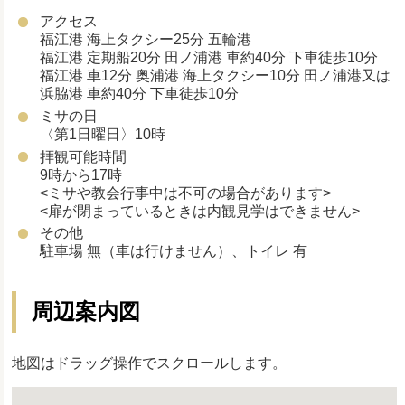
アクセス
福江港 海上タクシー25分 五輪港
福江港 定期船20分 田ノ浦港 車約40分 下車徒歩10分
福江港 車12分 奥浦港 海上タクシー10分 田ノ浦港又は
浜脇港 車約40分 下車徒歩10分
ミサの日
〈第1日曜日〉10時
拝観可能時間
9時から17時
<ミサや教会行事中は不可の場合があります>
<扉が閉まっているときは内観見学はできません>
その他
駐車場 無（車は行けません）、トイレ 有
周辺案内図
地図はドラッグ操作でスクロールします。