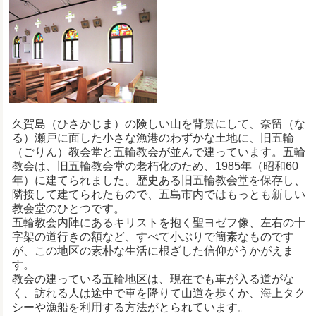
久賀島（ひさかじま）の険しい山を背景にして、奈留（な
る）瀬戸に面した小さな漁港のわずかな土地に、旧五輪
（ごりん）教会堂と五輪教会が並んで建っています。五輪
教会は、旧五輪教会堂の老朽化のため、1985年（昭和60
年）に建てられました。歴史ある旧五輪教会堂を保存し、
隣接して建てられたもので、五島市内ではもっとも新しい
教会堂のひとつです。
五輪教会内陣にあるキリストを抱く聖ヨゼフ像、左右の十
字架の道行きの額など、すべて小ぶりで簡素なものです
が、この地区の素朴な生活に根ざした信仰がうかがえま
す。
教会の建っている五輪地区は、現在でも車が入る道がな
く、訪れる人は途中で車を降りて山道を歩くか、海上タク
シーや漁船を利用する方法がとられています。