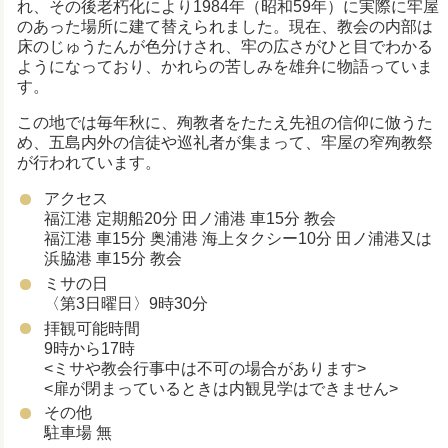
れ、その後老朽化により1984年（昭和59年）に実際に牢屋
のあった場所に建て替えられました。現在、教会の内部は
床のじゅうたんが色分けされ、牢の広さがひと目でわかる
ようになっており、かれらの苦しみを雄弁に物語っていま
す。
この地では毎年秋に、殉教者をたたえ先祖の信仰に倣うた
め、五島内外の信徒や巡礼者が集まって、牢屋の窄殉教祭
が行われています。
アクセス
福江港 定期船20分 田ノ浦港 車15分 教会
福江港 車15分 奥浦港 海上タクシー10分 田ノ浦港又は
浜脇港 車15分 教会
ミサの日
〈第3日曜日〉9時30分
拝観可能時間
9時から17時
<ミサや教会行事中は不可の場合があります>
<扉が閉まっているときは内観見学はできません>
その他
駐車場 無