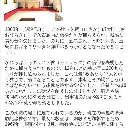
1868年（明治元年）、この地（久賀（ひさか）町大開（お
おびらき））で久賀島内の信徒たちが捕らえられ、残酷な
責め苦を受けました。のちに「五島崩れ」と呼ばれる、五
島におけるキリシタン弾圧のきっかけともなったできごと
です。
かれらは自らキリスト教（カトリック）の信仰を表明した
ために捕らえられたもので、12畳ほどの狭い牢に200名あ
まりが押し込められました。これは畳1枚あたり17人とい
う狭さで、横になることもできず、排泄もその場にしなけ
ればならないという想像を絶する惨状でした。信徒たちは8
ヵ月にわたりこの状況を耐えしのびましたが、飢えや病、
拷問のために39名が死亡し、出牢後の死者3名を加えると
42名の信徒が命を落としました。
この殉教の場所に建てられているのが、現在の牢屋の窄殉
教記念教会です。最初の教会は、殉教者を顕彰するため
1969年（昭和44年）3月、殉教地にほど近い場所に建てら