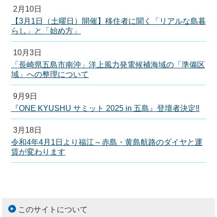
2月10日
【3月1日（土曜日）開催】移住者に聞く「リアルな島暮
らし」と「始め方」
10月3日
「長崎県五島市南沖」洋上風力発電候補海域の「準備区
域」への整理について
9月9日
『ONE KYUSHU サミット 2025 in 五島』登壇者決定‼
3月18日
令和4年4月1日より福江～赤島・黄島航路のダイヤと運
賃が変わります
このサイトについて