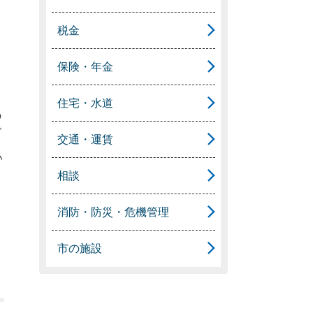
税金
保険・年金
住宅・水道
の
で
交通・運賃
い
相談
消防・防災・危機管理
市の施設