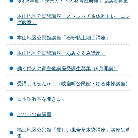
令和8年度「観光ガイド人材育成研修」受講者募集
本山地区公民館講座「ストレッチ＆体幹トレーニン
グ教室」
本山地区公民館講座「石粉粘土細工講座」
本山地区公民館講座「あみぐるみ講座」
働く婦人の家主催講座受講生募集（9月開講）
受講しませんか！（岐宿町公民館・ゆる体操講座）
日本語教室を開きます
ごとう出前講座
福江地区公民館「優しい風合草木染講座」講座生募
集