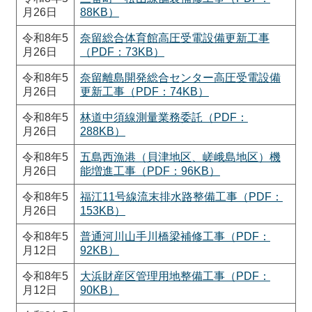
月26日
88KB）
令和8年5
奈留総合体育館高圧受電設備更新工事
月26日
（PDF：73KB）
令和8年5
奈留離島開発総合センター高圧受電設備
月26日
更新工事（PDF：74KB）
令和8年5
林道中須線測量業務委託（PDF：
月26日
288KB）
令和8年5
五島西漁港（貝津地区、嵯峨島地区）機
月26日
能増進工事（PDF：96KB）
令和8年5
福江11号線流末排水路整備工事（PDF：
月26日
153KB）
令和8年5
普通河川山手川橋梁補修工事（PDF：
月12日
92KB）
令和8年5
大浜財産区管理用地整備工事（PDF：
月12日
90KB）