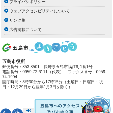
プライバシポリシー
ウェブアクセシビリティについて
リンク集
広告掲載について
五島市役所
郵便番号：853-8501 長崎県五島市福江町1番1号
電話番号：0959-72-6111（代表） ファクス番号：0959-
74-1994
開庁時間：8時30分から17時15分（土曜日・日曜日・祝
日・12月29日から翌年1月3日を除く）