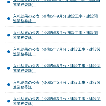
連業務委託）
入札結果の公表（令和5年9月分:建設工事・建設関
連業務委託）
入札結果の公表（令和5年8月分:建設工事・建設関
連業務委託）
入札結果の公表（令和5年7月分：建設工事・建設関
連業務委託）
入札結果の公表（令和5年6月分：建設工事・建設関
連業務委託）
入札結果の公表（令和5年5月分：建設工事・建設関
連業務委託）
入札結果の公表（令和5年3月分：建設工事・建設関
連業務委託）