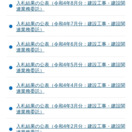
入札結果の公表（令和4年8月分：建設工事・建設関
連業務委託）
入札結果の公表（令和4年7月分：建設工事・建設関
連業務委託）
入札結果の公表（令和4年6月分：建設工事・建設関
連業務委託）
入札結果の公表（令和4年5月分：建設工事・建設関
連業務委託）
入札結果の公表（令和4年4月分：建設工事・建設関
連業務委託）
入札結果の公表（令和4年3月分：建設工事・建設関
連業務委託）
入札結果の公表（令和4年2月分：建設工事・建設関