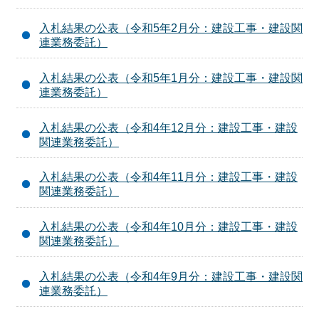
入札結果の公表（令和5年2月分：建設工事・建設関
連業務委託）
入札結果の公表（令和5年1月分：建設工事・建設関
連業務委託）
入札結果の公表（令和4年12月分：建設工事・建設
関連業務委託）
入札結果の公表（令和4年11月分：建設工事・建設
関連業務委託）
入札結果の公表（令和4年10月分：建設工事・建設
関連業務委託）
入札結果の公表（令和4年9月分：建設工事・建設関
連業務委託）