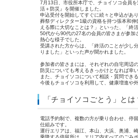
7月13日、市役所本庁で、チョイソコ会員
活＋防災』を開催しました。
申込受付を開始してすぐに続々と申込があ
葬祭ディレクター1級の資格を持つ張本和伸
える際に大切なことは？」といった、「終
50代から90代の27名の会員の皆さまが
熱心な様子でした。
受講された方からは、「終活のことが少し
りました」といった声が聞かれました。
参加者の皆さまには、それぞれの自宅周辺
防災についても考えるきっかけとなれば幸
また、チョイソコについて相談・質問でき
今後もチョイソコを利用して、健康増進や
「チョイソコごとう」とは
電話予約制で、複数の方が乗り合わせ、停
仕組みです。
運行エリアは、福江、本山、大浜、奥浦、
乗降する停留所は、エリア内すべてのごみボ