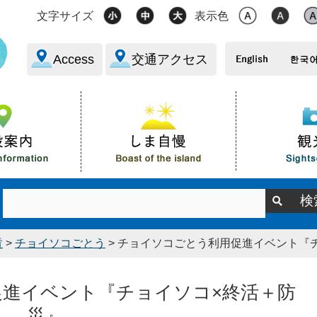
文字サイズ
表示色
Access
交通アクセス
賃
>
チョイソコごとう
> チョイソコごとう利用促進イベント『
進イベント『チョイソコ×終活＋防
災』