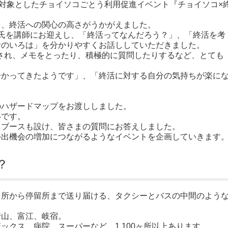
を対象としたチョイソコごとう利用促進イベント『チョイソコ×
り、終活への関心の高さがうかがえました。
氏を講師にお迎えし、「終活ってなんだろう？」、「終活を考
活のいろは」を分かりやすくお話ししていただきました。
参加され、メモをとったり、積極的に質問したりするなど、とても
分かってきたようです」、「終活に対する自分の気持ちが楽に
のハザードマップをお渡ししました。
いです。
るブースも設け、皆さまの質問にお答えしました。
外出機会の増加につながるようなイベントを企画していきます
？
留所から停留所まで送り届ける、タクシーとバスの中間のよう
崎山、富江、岐宿。
ックス、病院、スーパーなど、1,100ヶ所以上あります。