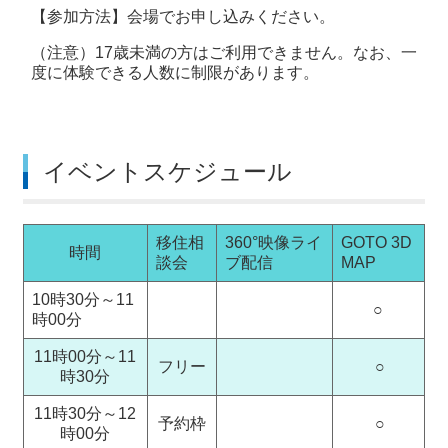
【参加方法】
会場でお申し込みください。
（注意）17歳未満の方はご利用できません。なお、一
度に体験できる人数に制限があります。
イベントスケジュール
移住相
360°映像ライ
GOTO 3D
時間
談会
ブ配信
MAP
10時30分～11
○
時00分
11時00分～11
フリー
○
時30分
11時30分～12
予約枠
○
時00分