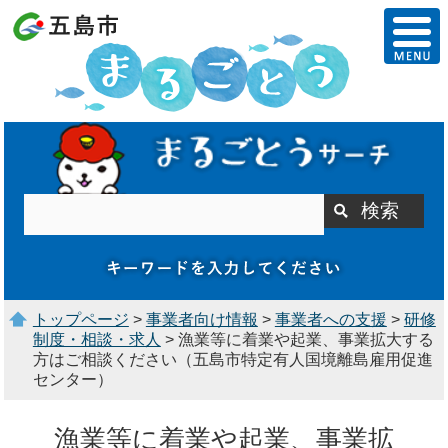
トップページ
>
事業者向け情報
>
事業者への支援
>
研修
制度・相談・求人
> 漁業等に着業や起業、事業拡大する
方はご相談ください（五島市特定有人国境離島雇用促進
センター）
漁業等に着業や起業、事業拡