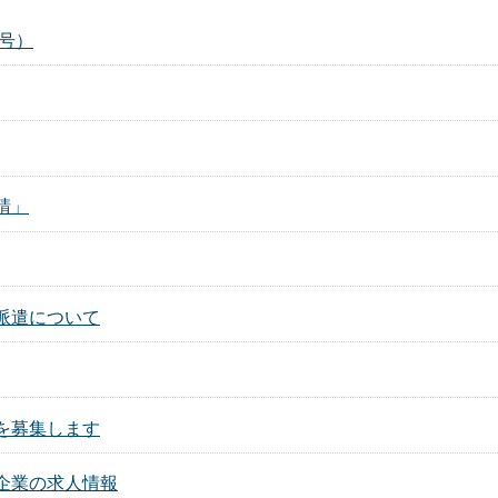
日号）
請」
派遣について
を募集します
企業の求人情報