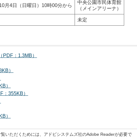
中央公園市民体育館
10月4日（日曜日）10時00分から
（メインアリーナ）
未定
DF：1.3MB）
8KB）
）
KB）
：355KB）
）
KB）
覧いただくためには、アドビシステムズ社のAdobe Readerが必要で