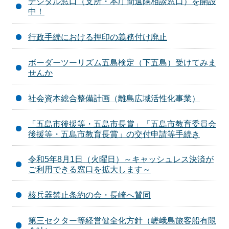
デジタル窓口（支所・本庁間遠隔相談窓口）を開設
中！
行政手続における押印の義務付け廃止
ボーダーツーリズム五島検定（下五島）受けてみま
せんか
社会資本総合整備計画（離島広域活性化事業）
「五島市後援等・五島市長賞」「五島市教育委員会
後援等・五島市教育長賞」の交付申請等手続き
令和5年8月1日（火曜日）～キャッシュレス決済が
ご利用できる窓口を拡大します～
核兵器禁止条約の会・長崎へ賛同
第三セクター等経営健全化方針（嵯峨島旅客船有限