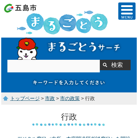
トップページ
>
市政
>
市の政策
> 行政
行政