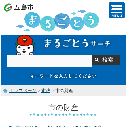
トップページ
>
市政
> 市の財産
市の財産