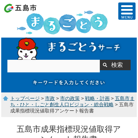
トップページ
>
市政
>
市の政策
>
戦略・計画
>
五島市ま
ち・ひと・しごと創生人口ビジョン・総合戦略
> 五島市
成果指標現況値取得アンケート報告書
五島市成果指標現況値取得ア