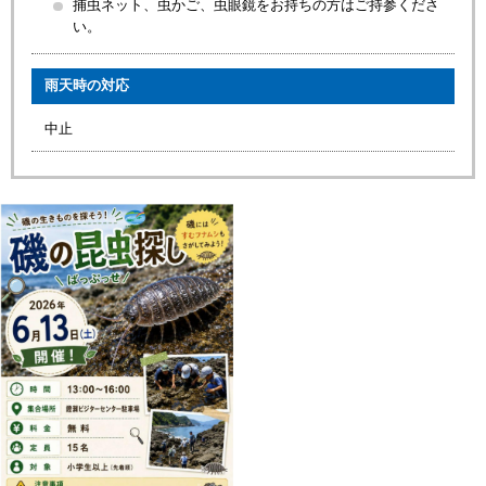
捕虫ネット、虫かご、虫眼鏡をお持ちの方はご持参くださ
い。
雨天時の対応
中止