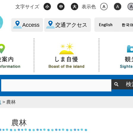
文字サイズ
表示色
Access
交通アクセス
道
> 農林
農林