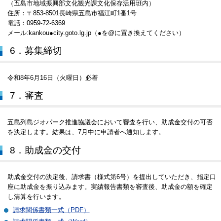
（五島市地域振興部文化観光課文化保存活用班内）
住所：〒853-8501長崎県五島市福江町1番1号
電話：0959-72-6369
メール:kankou●city.goto.lg.jp（●を@に置き換えてください）
6．募集締切
令和8年6月16日（火曜日）必着
7．審査
五島列島ジオパーク推進協議会において審査を行い、助成金交付の可否
を決定します。結果は、7月中に申請者へ通知します。
8．助成金の交付
助成金交付の決定後、請求書（様式第6号）を提出していただき、指定口
座に助成金を振り込みます。実績報告書類を審査後、助成金の額を確定
し清算を行います。
請求関係書類一式（PDF）