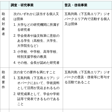
調査・研究事業
普及・啓発事業
助
次のいずれかに該当する個人又
五島列島（下五島エリア）ジオ
成
は団体
パークエリア内で活動する個人
対
又は団体
大学などの研究機関に所属す
象
る研究者
者
学会発表や論文執筆に意欲の
ある学生（高校生、大学生、
大学院生など）
小学校、中学校、高等学校、
特別支援学校の教員
その他、会長が認めた研究者
助
次の全ての要件を満たすこと
五島列島（下五島エリア）ジオ
成
パークの普及・啓発等に寄与す
五島列島（下五島エリア）ジ
要
る活動であること
オパークにおいて、学術資料
件
として活用が見込まれるもの
研究成果として、学会や学術
誌等で発表できるものである
こと