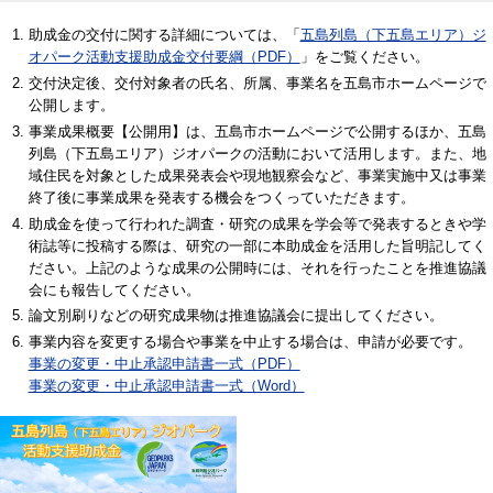
助成金の交付に関する詳細については、「
五島列島（下五島エリア）ジ
オパーク活動支援助成金交付要綱（PDF）
」をご覧ください。
交付決定後、交付対象者の氏名、所属、事業名を五島市ホームページで
公開します。
事業成果概要【公開用】は、五島市ホームページで公開するほか、五島
列島（下五島エリア）ジオパークの活動において活用します。また、地
域住民を対象とした成果発表会や現地観察会など、事業実施中又は事業
終了後に事業成果を発表する機会をつくっていただきます。
助成金を使って行われた調査・研究の成果を学会等で発表するときや学
術誌等に投稿する際は、研究の一部に本助成金を活用した旨明記してく
ださい。上記のような成果の公開時には、それを行ったことを推進協議
会にも報告してください。
論文別刷りなどの研究成果物は推進協議会に提出してください。
事業内容を変更する場合や事業を中止する場合は、申請が必要です。
事業の変更・中止承認申請書一式（PDF）
事業の変更・中止承認申請書一式（Word）