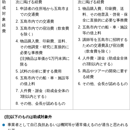
次に掲げる経費
助
次に掲げる経費
成
物品購入費、印刷費、送
申請者の住所地から五島市ま
対
料、その他普及・啓発・保
での交通費
象
全に直接的に必要な事務費
五島市内での交通費
経
五島市内での船・車・施設
五島市内での宿泊費（飲食費
費
等の借上料
を除く）
講師等を五島市に招聘する
物品購入費、印刷費、送料、
ための交通費及び宿泊費
その他調査・研究に直接的に
（飲食費を除く）
必要な事務費
人件費・謝金（助成金全体
(注)物品は単価が1万円未満に
の3割以内とする）
限る
商品やツアーの開発に要す
試料の分析に要する費用
る経費
五島市内での船・車・施設等
その他、会長が認めるもの
の借上料
人件費・謝金（助成金全体の
3割以内とする）
その他、会長が認めるもの
(注)以下のものは助成対象外
事業者として自己負担あるいは機関等が通常備えるのが適当と思われる